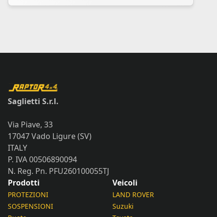
Saglietti S.r.l.
Via Piave, 33
17047 Vado Ligure (SV)
ITALY
P. IVA 00506890094
N. Reg. Pn. PFU260100055TJ
Prodotti
Veicoli
PROTEZIONI
LAND ROVER
SOSPENSIONI
Suzuki