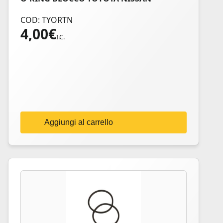
COD: TYORTN
4,00
€
I.C.
Aggiungi al carrello