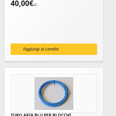
40,00
€
I.C.
Aggiungi al carrello
TUBO ARIA BLU PER BLOCCHI