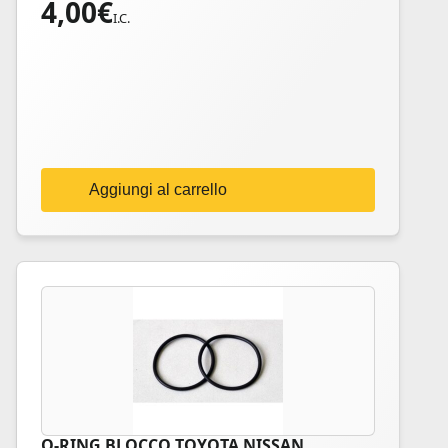
4,00
€
I.C.
Aggiungi al carrello
O-RING BLOCCO TOYOTA NISSAN