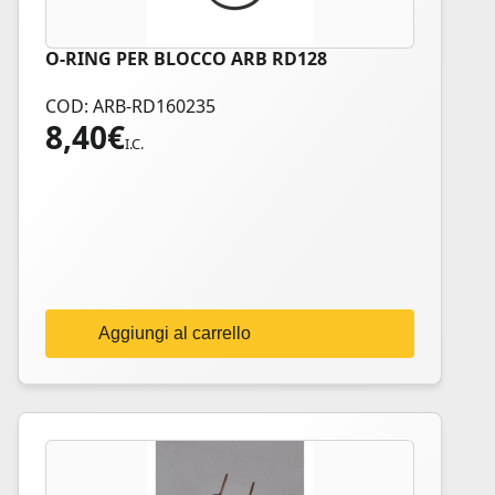
O-RING PER BLOCCO ARB RD128
COD: ARB-RD160235
8,40
€
I.C.
Aggiungi al carrello