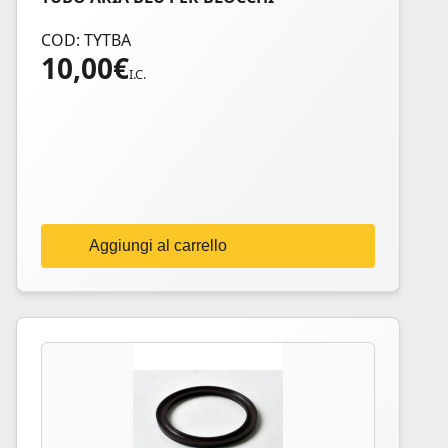
COD: TYTBA
10,00
€
I.C.
Aggiungi al carrello