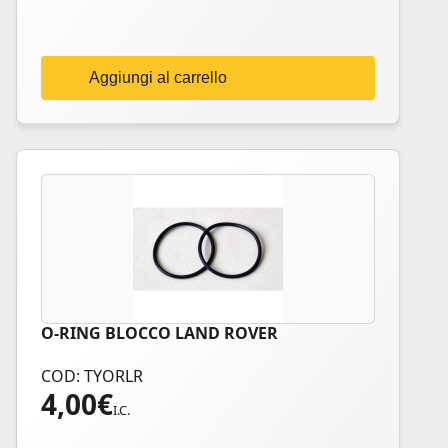
Aggiungi al carrello
O-RING BLOCCO LAND ROVER
COD: TYORLR
4,00
€
I.C.