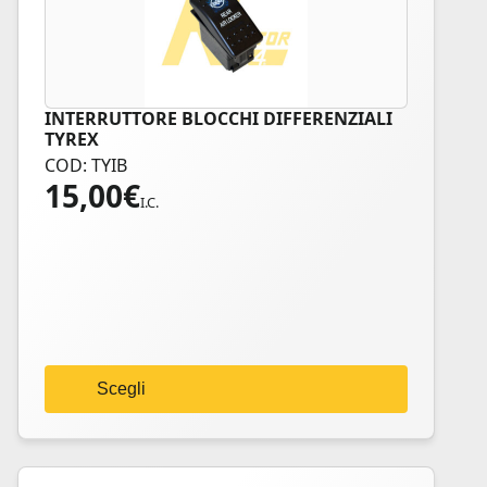
INTERRUTTORE BLOCCHI DIFFERENZIALI
Questo
TYREX
prodotto
COD: TYIB
ha
15,00
€
più
I.C.
varianti.
Le
opzioni
possono
essere
scelte
nella
Scegli
pagina
del
prodotto