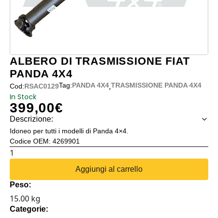
ALBERO DI TRASMISSIONE FIAT
PANDA 4X4
,
Tag:
PANDA 4X4
TRASMISSIONE PANDA 4X4
Cod:
RSAC0129
In Stock
399,00
€
Descrizione:
Idoneo per tutti i modelli di Panda 4×4.
Codice OEM: 4269901
ALBERO
DI
Aggiungi al carrello
TRASMISSIONE
Peso:
FIAT
15.00 kg
PANDA
Categorie:
4X4