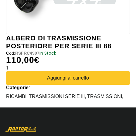
ALBERO DI TRASMISSIONE
POSTERIORE PER SERIE III 88
In Stock
Cod:
RSFRC4907
110,00
€
ALBERO
DI
Aggiungi al carrello
TRASMISSIONE
Categorie:
POSTERIORE
PER
RICAMBI,
TRASMISSIONI SERIE III,
TRASMISSIONI,
SERIE
III
88
quantità