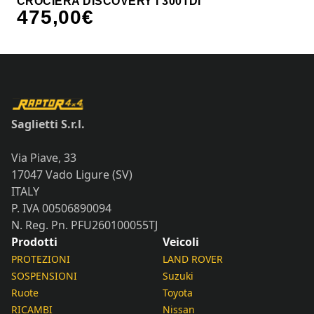
CROCIERA DISCOVERY I 300TDI
475,00
€
Saglietti S.r.l.
Via Piave, 33
17047 Vado Ligure (SV)
ITALY
P. IVA 00506890094
N. Reg. Pn. PFU260100055TJ
Prodotti
Veicoli
PROTEZIONI
LAND ROVER
SOSPENSIONI
Suzuki
Ruote
Toyota
RICAMBI
Nissan