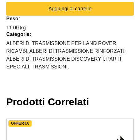
POSTERIORE
Aggiungi al carrello
RINFORZATO
Peso:
GRAND'ANGOLO
11.00 kg
DISCOVERY
Categorie:
I
300TDI
ALBERI DI TRASMISSIONE PER LAND ROVER,
quantità
RICAMBI,
ALBERI DI TRASMISSIONE RINFORZATI,
ALBERI DI TRASMISSIONE DISCOVERY I,
PARTI
SPECIALI,
TRASMISSIONI,
Prodotti Correlati
OFFERTA