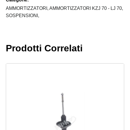
CM
LJ70
AMMORTIZZATORI,
AMMORTIZZATORI KZJ 70 - LJ 70,
quantità
SOSPENSIONI,
Prodotti Correlati