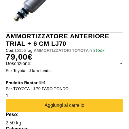
AMMORTIZZATORE ANTERIORE
TRIAL + 6 CM LJ70
In Stock
Cod:
15155
Tag:
AMMORTIZZATORI TOYOTA
79,00
€
Descrizione:
Per Toyota LJ faro tondo
Prodotto Raptor 4×4.
Per TOYOTA LJ 70 FARO TONDO.
AMMORTIZZATORE
ANTERIORE
Aggiungi al carrello
TRIAL
Peso:
+
2.50 kg
6
Categorie: