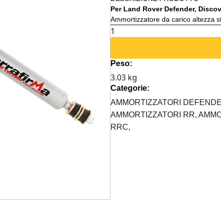
Per Land Rover Defender, Discov
Ammortizzatore da carico altezza 
AMMORTIZZATORE
POSTERIORE
"ALL
Peso:
TERRAIN"
3.03 kg
TERRAFIRMA
Categorie:
quantità
AMMORTIZZATORI DEFEND
AMMORTIZZATORI RR,
AMMO
RRC,