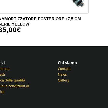
AMMORTIZZATORE POSTERIORE +7,5 CM
SERIE YELLOW
85,00
€
izi
Chi siamo
stenza
Contatti
atti
News
ica della qualità
Gallery
ini e condizioni di
ita