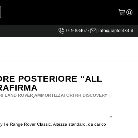
019 884677
info@raptor4x4.it
RE POSTERIORE “ALL
RAFIRMA
,
,
I LAND ROVER
AMMORTIZZATORI RR
DISCOVERY I
|
 I e Range Rover Classic. Altezza standard, da carico