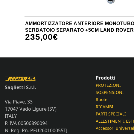
AMMORTIZZATORE ANTERIORE MONOTUB
SERBATOIO SEPARATO +5CM LAND ROVER
235,00
€
Prodotti
PROTEZIONI
Saglietti S.r.l.
SOSPENSIONI
Ruote
Via Piave, 33
RICAMBI
17047 Vado Ligure (SV)
PARTI SPECIALI
ITALY
ALLESTIMENTI EST
P. IVA 00506890094
Accessori universal
N. Reg. Pn. PFU260100055TJ