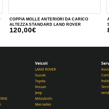
O
COPPIA MOLLE ANTERIORI DA CARICO
ALTEZZA STANDARD LAND ROVER
120,00
€
Veicoli
Serv
LAND ROVER
Assi
Suzuki
Cont
Toyota
Polit
Nissan
Term
Jeep
vend
ERNI
Mitsubishi
i
Mercedes