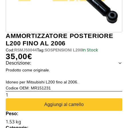
AMMORTIZZATORE POSTERIORE
L200 FINO AL 2006
In Stock
Cod:
RSMJ50044
Tag:
SOSPENSIONI L200
35,00
€
Descrizione:
Prodotto come originale.
Idoneo per Mitsubishi L200 fino al 2006.
Codice OEM: MR151231
AMMORTIZZATORE
POSTERIORE
Aggiungi al carrello
L200
Peso:
FINO
1.53 kg
AL
Categorie: