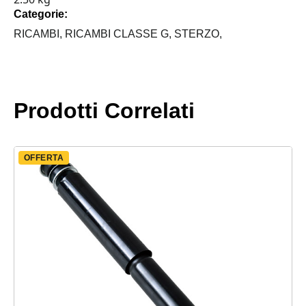
G
Categorie:
quantità
RICAMBI,
RICAMBI CLASSE G,
STERZO,
Prodotti Correlati
OFFERTA