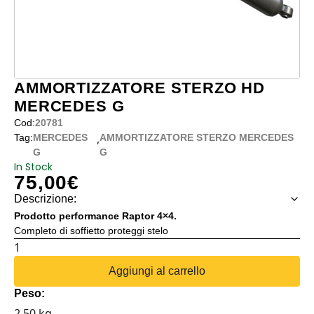
AMMORTIZZATORE STERZO HD
MERCEDES G
Cod:
20781
,
Tag:
MERCEDES
AMMORTIZZATORE STERZO MERCEDES
G
G
In Stock
75,00
€
Descrizione:
Prodotto performance Raptor 4×4.
Completo di soffietto proteggi stelo
AMMORTIZZATORE
STERZO
Aggiungi al carrello
HD
Peso:
MERCEDES
2.50 kg