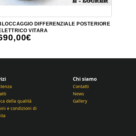
BLOCCAGGIO DIFFERENZIALE POSTERIORE
ELETTRICO VITARA
690,00
€
izi
Chi siamo
stenza
Contatti
atti
News
ica della qualità
Gallery
ini e condizioni di
ita