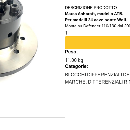
DESCRIZIONE PRODOTTO
Marca Ashcroft, modello ATB.
Per modelli 24 cave ponte Wolf.
Monta su Defender 110/130 dal 200
BLOCCAGGIO
DIFFERENZIALE
AUTOBLOCCANTE
Peso:
ASHCROFT
11.00 kg
DEFENDER
Categorie:
110
quantità
BLOCCHI DIFFERENZIALI D
MARCHE,
DIFFERENZIALI R