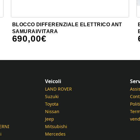
BLOCCO DIFFERENZIALE ELETTRICO ANT
SAMURAI/VITARA
690,00
€
Veicoli
Serv
LAND ROVER
Assi
Suzuki
Cont
Toyota
Polit
Nissan
Term
Jeep
vend
ERNI
Mitsubishi
i
Mercedes