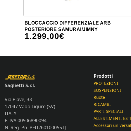
BLOCCAGGIO DIFFERENZIALE ARB
POSTERIORE SAMURAI/JIMNY
1.299,00
€
Prodotti
PROTEZIONI
Saglietti S.r.l.
SOSPENSIONI
Ruote
Via Piave, 33
RICAMBI
17047 Vado Ligure (SV)
PARTI SPECIALI
ITALY
ALLESTIMENTI EST
P. IVA 00506890094
Accessori universal
N. Reg. Pn. PFU260100055TJ