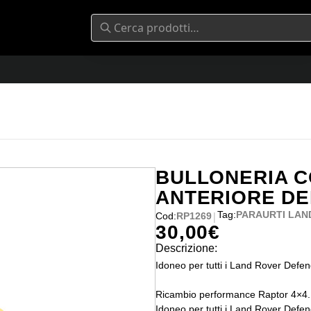
BULLONERIA C
ANTERIORE D
Tag:
PARAURTI LAN
|
Cod:
RP1269
30,00
€
Descrizione:
Idoneo per tutti i Land Rover Defen
Ricambio performance Raptor 4×4.
Idoneo per tutti i Land Rover Defen