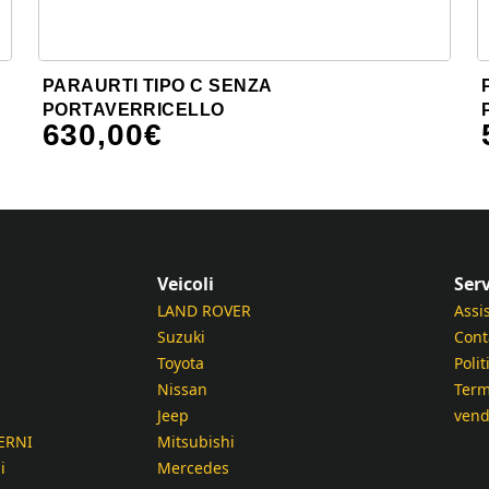
PARAURTI TIPO C SENZA
PORTAVERRICELLO
630,00
€
Veicoli
Serv
LAND ROVER
Assi
Suzuki
Cont
Toyota
Polit
Nissan
Term
Jeep
vend
ERNI
Mitsubishi
i
Mercedes