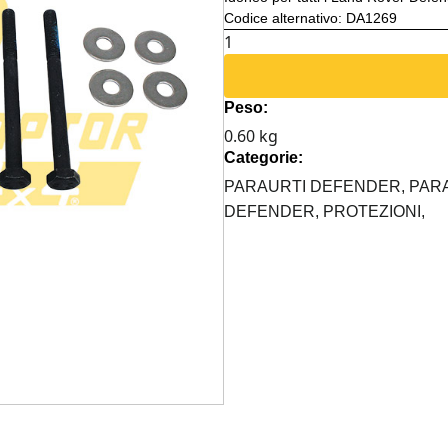
Codice alternativo: DA1269
BULLONERIA
COMPLETA
PARAURTI
Peso:
ANTERIORE
0.60 kg
DEFENDER
Categorie:
quantità
PARAURTI DEFENDER,
PAR
DEFENDER,
PROTEZIONI,