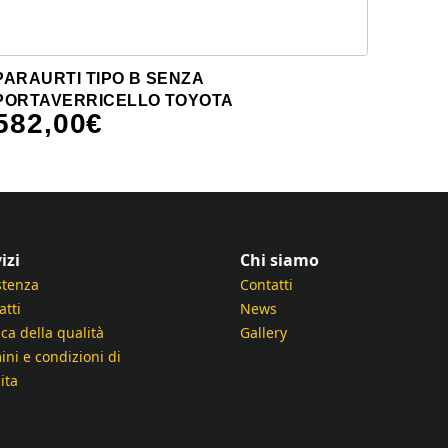
PARAURTI TIPO B SENZA
PORTAVERRICELLO TOYOTA
582,00
€
izi
Chi siamo
stenza
Contatti
atti
News
ica della qualità
Gallery
ini e condizioni di
ita