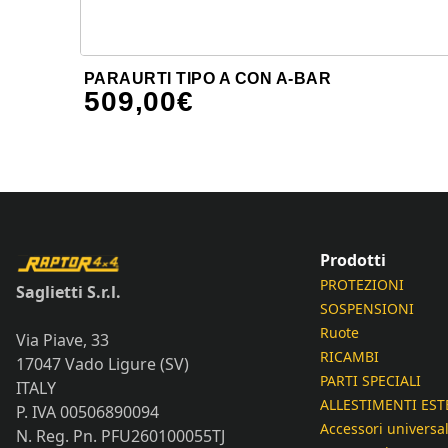
PARAURTI TIPO A CON A-BAR
509,00
€
Prodotti
PROTEZIONI
Saglietti S.r.l.
SOSPENSIONI
Ruote
Via Piave, 33
RICAMBI
17047 Vado Ligure (SV)
PARTI SPECIALI
ITALY
ALLESTIMENTI EST
P. IVA 00506890094
Accessori universal
N. Reg. Pn. PFU260100055TJ