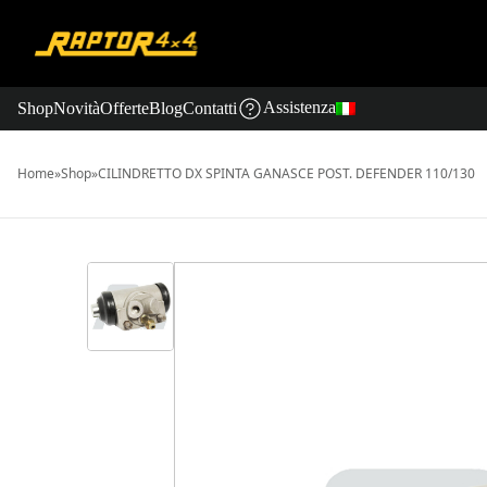
Assistenza
Shop
Novità
Offerte
Blog
Contatti
Home
»
Shop
»
CILINDRETTO DX SPINTA GANASCE POST. DEFENDER 110/130