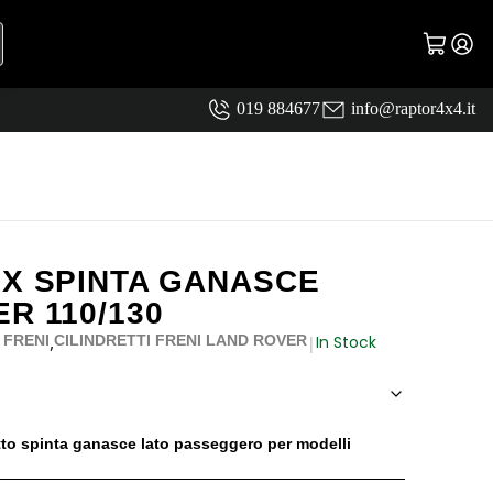
019 884677
info@raptor4x4.it
DX SPINTA GANASCE
R 110/130
,
In Stock
 FRENI
CILINDRETTI FRENI LAND ROVER
|
tto spinta ganasce lato passeggero per modelli