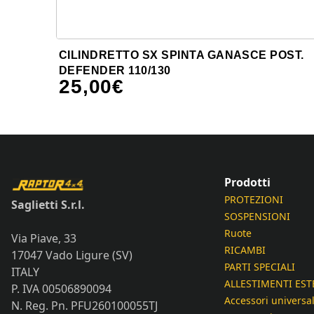
CILINDRETTO SX SPINTA GANASCE POST.
DEFENDER 110/130
25,00
€
Prodotti
PROTEZIONI
Saglietti S.r.l.
SOSPENSIONI
Ruote
Via Piave, 33
RICAMBI
17047 Vado Ligure (SV)
PARTI SPECIALI
ITALY
ALLESTIMENTI EST
P. IVA 00506890094
Accessori universal
N. Reg. Pn. PFU260100055TJ