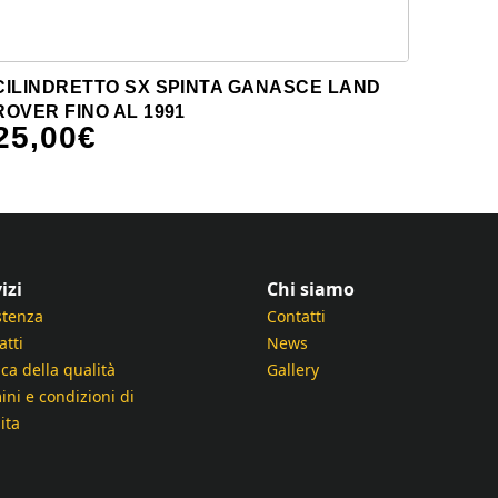
CILINDRETTO SX SPINTA GANASCE LAND
ROVER FINO AL 1991
25,00
€
izi
Chi siamo
stenza
Contatti
atti
News
ica della qualità
Gallery
ini e condizioni di
ita