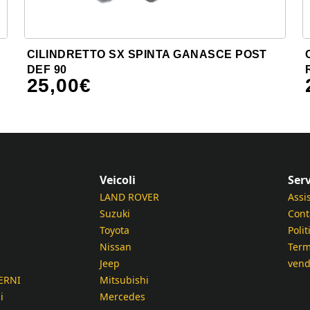
CILINDRETTO SX SPINTA GANASCE POST
DEF 90
25,00
€
Veicoli
Serv
LAND ROVER
Assi
Suzuki
Cont
Toyota
Polit
Nissan
Term
Jeep
vend
ERNI
Mitsubishi
i
Mercedes