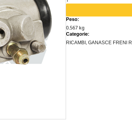
DX
SPINTA
Peso:
GANASCE
0.567 kg
POST.
Categorie:
DEFENDER
110/130
RICAMBI,
GANASCE FRENI 
quantità