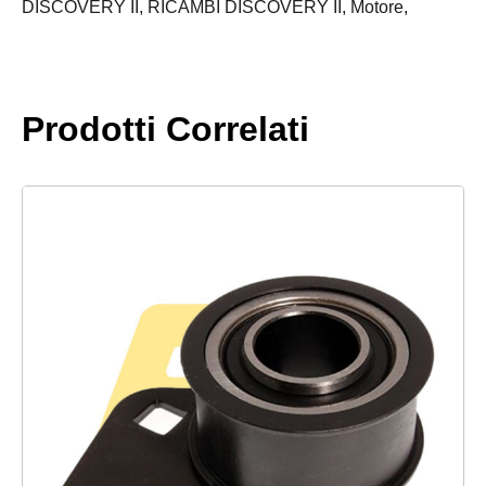
TD5
DISCOVERY II,
RICAMBI DISCOVERY II,
Motore,
A/C
e
ACE
quantità
Prodotti Correlati