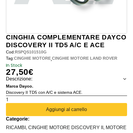
CINGHIA COMPLEMENTARE DAYCO
DISCOVERY II TD5 A/C E ACE
Cod:
RSPQS101510G
,
Tag:
CINGHIE MOTORE
CINGHIE MOTORE LAND ROVER
In Stock
27,50
€
Descrizione:
Marca Dayco.
Discovery II TD5 con A/C e sistema ACE.
CINGHIA
COMPLEMENTARE
Aggiungi al carrello
DAYCO
Categorie:
DISCOVERY
II
RICAMBI,
CINGHIE MOTORE DISCOVERY II,
MOTORE