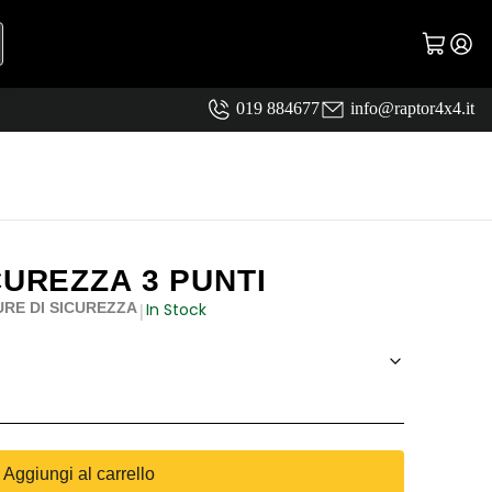
019 884677
info@raptor4x4.it
CUREZZA 3 PUNTI
In Stock
URE DI SICUREZZA
|
Aggiungi al carrello