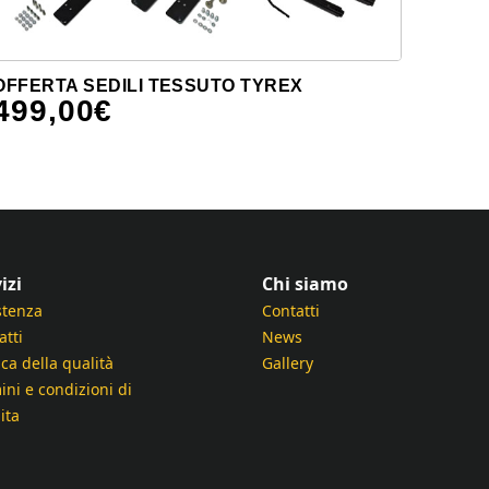
OFFERTA SEDILI TESSUTO TYREX
499,00
€
izi
Chi siamo
stenza
Contatti
atti
News
ica della qualità
Gallery
ini e condizioni di
ita