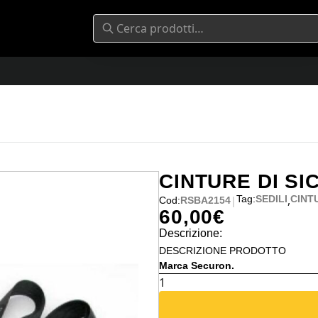
CINTURE DI SI
,
Tag:
SEDILI
CINT
|
Cod:
RSBA2154
60,00
€
Descrizione:
DESCRIZIONE PRODOTTO
Marca Securon.
CINTURE
DI
SICUREZZA