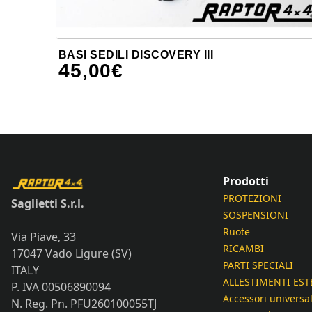
BASI SEDILI DISCOVERY III
45,00
€
Prodotti
PROTEZIONI
Saglietti S.r.l.
SOSPENSIONI
Ruote
Via Piave, 33
RICAMBI
17047 Vado Ligure (SV)
PARTI SPECIALI
ITALY
ALLESTIMENTI EST
P. IVA 00506890094
Accessori universal
N. Reg. Pn. PFU260100055TJ