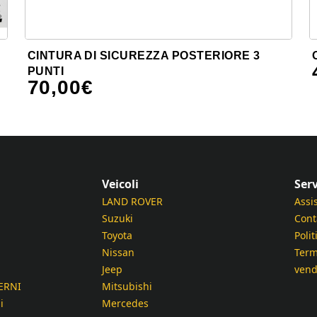
CINTURA DI SICUREZZA POSTERIORE 3
PUNTI
70,00
€
Veicoli
Serv
LAND ROVER
Assi
Suzuki
Cont
Toyota
Polit
Nissan
Term
Jeep
vend
ERNI
Mitsubishi
i
Mercedes