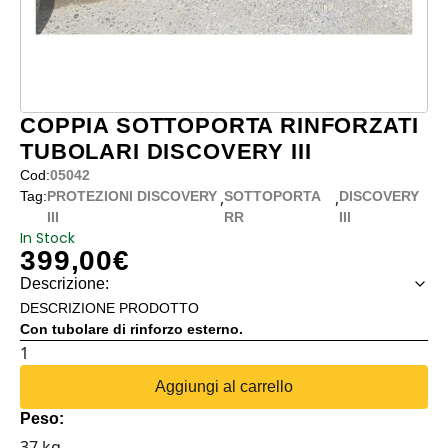
COPPIA SOTTOPORTA RINFORZATI
TUBOLARI DISCOVERY III
Cod:
05042
,
,
Tag:
PROTEZIONI DISCOVERY
SOTTOPORTA
DISCOVERY
III
RR
III
In Stock
399,00
€
Descrizione:
DESCRIZIONE PRODOTTO
Con tubolare di rinforzo esterno.
COPPIA
SOTTOPORTA
Aggiungi al carrello
RINFORZATI
Peso:
TUBOLARI
37 kg