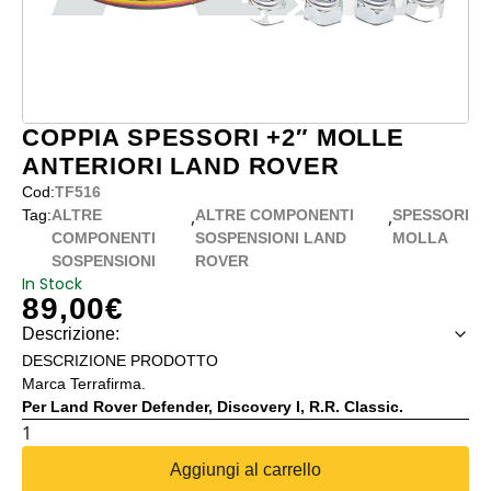
COPPIA SPESSORI +2″ MOLLE
ANTERIORI LAND ROVER
Cod:
TF516
,
,
Tag:
ALTRE
ALTRE COMPONENTI
SPESSORI
COMPONENTI
SOSPENSIONI LAND
MOLLA
SOSPENSIONI
ROVER
In Stock
89,00
€
Descrizione:
DESCRIZIONE PRODOTTO
Marca Terrafirma.
Per Land Rover Defender, Discovery I, R.R. Classic.
COPPIA
SPESSORI
Aggiungi al carrello
+2"