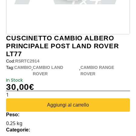
CUSCINETTO CAMBIO ALBERO
PRINCIPALE POST LAND ROVER
LT77
Cod:
RSRTC2914
,
,
Tag:
CAMBIO
CAMBIO LAND
CAMBIO RANGE
ROVER
ROVER
In Stock
30,00
€
CUSCINETTO
CAMBIO
Aggiungi al carrello
ALBERO
Peso:
PRINCIPALE
0.25 kg
POST
Categorie:
LAND