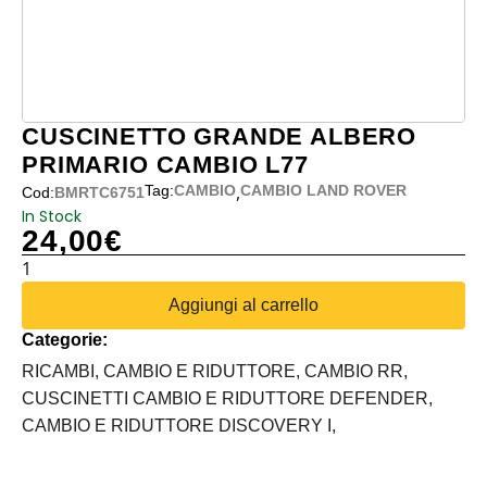
CUSCINETTO GRANDE ALBERO
PRIMARIO CAMBIO L77
,
Tag:
CAMBIO
CAMBIO LAND ROVER
Cod:
BMRTC6751
In Stock
24,00
€
CUSCINETTO
GRANDE
Aggiungi al carrello
ALBERO
Categorie:
PRIMARIO
CAMBIO
RICAMBI,
CAMBIO E RIDUTTORE,
CAMBIO RR,
L77
CUSCINETTI CAMBIO E RIDUTTORE DEFENDER,
quantità
CAMBIO E RIDUTTORE DISCOVERY I,