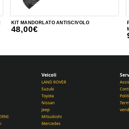
R
KIT MANDORLATO ANTISCIVOLO
48,00
€
Veicoli
Serv
LAND ROVER
Assi
Suzuki
Cont
Toyota
Polit
Nissan
Term
Jeep
vend
ERNI
Mitsubishi
i
Mercedes