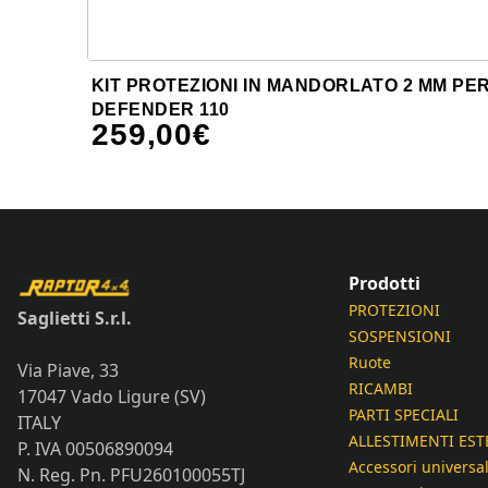
KIT PROTEZIONI IN MANDORLATO 2 MM PE
DEFENDER 110
259,00
€
Prodotti
PROTEZIONI
Saglietti S.r.l.
SOSPENSIONI
Ruote
Via Piave, 33
RICAMBI
17047 Vado Ligure (SV)
PARTI SPECIALI
ITALY
ALLESTIMENTI EST
P. IVA 00506890094
Accessori universal
N. Reg. Pn. PFU260100055TJ