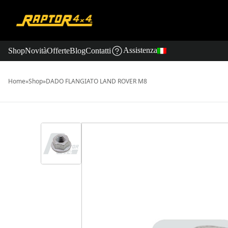
Assistenza
Shop
Novità
Offerte
Blog
Contatti
Home
»
Shop
»
DADO FLANGIATO LAND ROVER M8