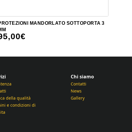
PROTEZIONI MANDORLATO SOTTOPORTA 3
MM
95,00
€
izi
Chi siamo
stenza
Contatti
atti
News
ica della qualità
Gallery
ini e condizioni di
ita