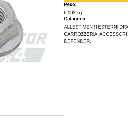
Peso:
ROVER
0.008 kg
M8
Categorie:
quantità
ALLESTIMENTI ESTERNI DIS
CARROZZERIA,
ACCESSORI 
DEFENDER,