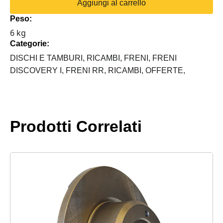
Aggiungi al carrello
PERFORMANCE
Peso:
POSTERIORE
6 kg
LAND
Categorie:
ROVER
quantità
DISCHI E TAMBURI,
RICAMBI,
FRENI,
FRENI
DISCOVERY I,
FRENI RR,
RICAMBI,
OFFERTE,
Prodotti Correlati