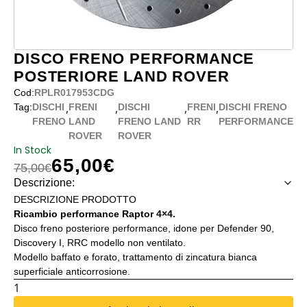
DISCO FRENO PERFORMANCE
POSTERIORE LAND ROVER
Cod:
RPLR017953CDG
,
,
,
,
Tag:
DISCHI
FRENI
DISCHI
FRENI
DISCHI FRENO
FRENO
LAND
FRENO LAND
RR
PERFORMANCE
ROVER
ROVER
In Stock
65,00
€
Il prezzo originale era: 75,00€.
Il prezzo attuale è: 65,00€.
75,00
€
Descrizione:
DESCRIZIONE PRODOTTO
Ricambio performance Raptor 4×4.
Disco freno posteriore performance, idone per Defender 90,
Discovery I, RRC modello non ventilato.
Modello baffato e forato, trattamento di zincatura bianca
superficiale anticorrosione.
DISCO
FRENO