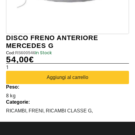
DISCO FRENO ANTERIORE
MERCEDES G
In Stock
Cod:
RS600546
54,00
€
DISCO
FRENO
Aggiungi al carrello
ANTERIORE
Peso:
MERCEDES
8 kg
G
Categorie:
quantità
RICAMBI,
FRENI,
RICAMBI CLASSE G,