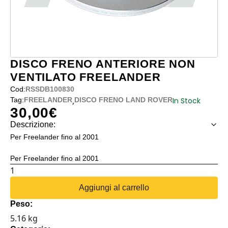
DISCO FRENO ANTERIORE NON
VENTILATO FREELANDER
Cod:
RSSDB100830
,
In Stock
Tag:
FREELANDER
DISCO FRENO LAND ROVER
30,00
€
Descrizione:
Per Freelander fino al 2001
Per Freelander fino al 2001
DISCO
FRENO
Aggiungi al carrello
ANTERIORE
Peso:
NON
5.16 kg
VENTILATO