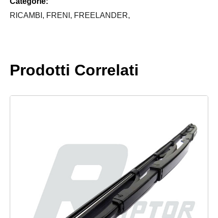
Categorie:
FREELANDER
quantità
RICAMBI,
FRENI,
FREELANDER,
Prodotti Correlati