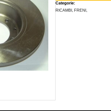
Categorie:
VENTILATO
quantità
RICAMBI,
FRENI,