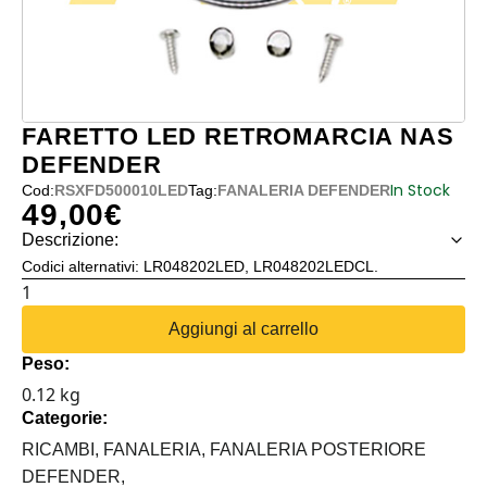
FARETTO LED RETROMARCIA NAS
DEFENDER
In Stock
Cod:
RSXFD500010LED
Tag:
FANALERIA DEFENDER
49,00
€
Descrizione:
Codici alternativi: LR048202LED, LR048202LEDCL.
FARETTO
LED
Aggiungi al carrello
RETROMARCIA
Peso:
NAS
0.12 kg
DEFENDER
Categorie:
quantità
RICAMBI,
FANALERIA,
FANALERIA POSTERIORE
DEFENDER,