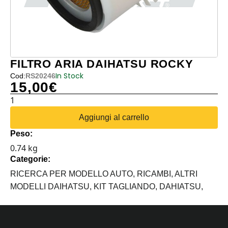
FILTRO ARIA DAIHATSU ROCKY
In Stock
Cod:
RS20246
15,00
€
FILTRO
ARIA
Aggiungi al carrello
DAIHATSU
Peso:
ROCKY
0.74 kg
quantità
Categorie:
RICERCA PER MODELLO AUTO,
RICAMBI,
ALTRI
MODELLI DAIHATSU,
KIT TAGLIANDO,
DAHIATSU,