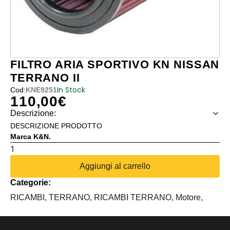
FILTRO ARIA SPORTIVO KN NISSAN
TERRANO II
In Stock
Cod:
KNE9251
110,00
€
Descrizione:
DESCRIZIONE PRODOTTO
Marca K&N.
FILTRO
ARIA
Aggiungi al carrello
SPORTIVO
Categorie:
KN
NISSAN
RICAMBI,
TERRANO,
RICAMBI TERRANO,
Motore,
TERRANO
II