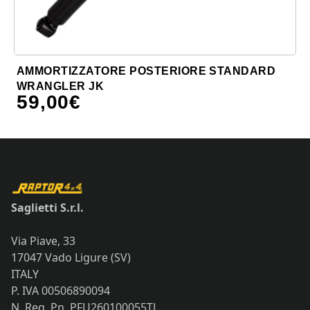
AMMORTIZZATORE POSTERIORE STANDARD
WRANGLER JK
59,00
€
Saglietti S.r.l.
Via Piave, 33
17047 Vado Ligure (SV)
ITALY
P. IVA 00506890094
N. Reg. Pn. PFU260100055TJ