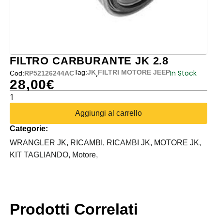
FILTRO CARBURANTE JK 2.8
,
In Stock
Tag:
JK
FILTRI MOTORE JEEP
Cod:
RP52126244AC
28,00
€
FILTRO
CARBURANTE
Aggiungi al carrello
JK
Categorie:
2.8
quantità
WRANGLER JK,
RICAMBI,
RICAMBI JK,
MOTORE JK,
KIT TAGLIANDO,
Motore,
Prodotti Correlati