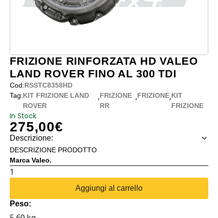
FRIZIONE RINFORZATA HD VALEO
LAND ROVER FINO AL 300 TDI
Cod:
RSSTC8358HD
,
,
,
Tag:
KIT FRIZIONE LAND
FRIZIONE
FRIZIONE
KIT
ROVER
RR
FRIZIONE
In Stock
275,00
€
Descrizione:
DESCRIZIONE PRODOTTO
Marca Valeo.
FRIZIONE
RINFORZATA
Aggiungi al carrello
HD
Peso:
VALEO
5.60 kg