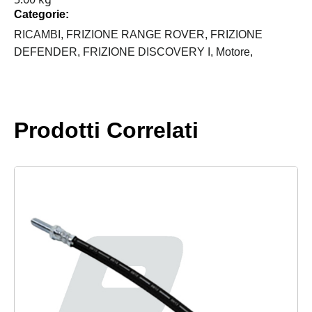
LAND
Categorie:
ROVER
FINO
RICAMBI,
FRIZIONE RANGE ROVER,
FRIZIONE
AL
DEFENDER,
FRIZIONE DISCOVERY I,
Motore,
300
TDI
quantità
Prodotti Correlati