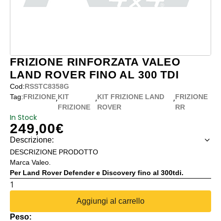
FRIZIONE RINFORZATA VALEO
LAND ROVER FINO AL 300 TDI
Cod:
RSSTC8358G
,
,
,
Tag:
FRIZIONE
KIT
KIT FRIZIONE LAND
FRIZIONE
FRIZIONE
ROVER
RR
In Stock
249,00
€
Descrizione:
DESCRIZIONE PRODOTTO
Marca Valeo.
Per Land Rover Defender e Discovery fino al 300tdi.
FRIZIONE
RINFORZATA
Aggiungi al carrello
VALEO
Peso:
LAND