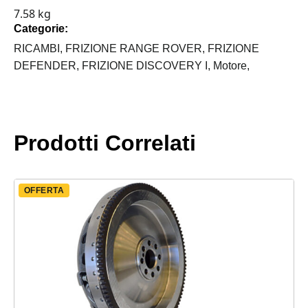
7.58 kg
ROVER
Categorie:
FINO
AL
RICAMBI,
FRIZIONE RANGE ROVER,
FRIZIONE
300
DEFENDER,
FRIZIONE DISCOVERY I,
Motore,
TDI
quantità
Prodotti Correlati
OFFERTA