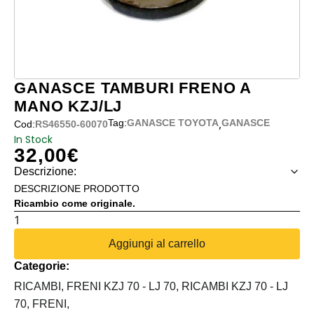
GANASCE TAMBURI FRENO A
MANO KZJ/LJ
,
Tag:
GANASCE TOYOTA
GANASCE
Cod:
RS46550-60070
In Stock
32,00
€
Descrizione:
DESCRIZIONE PRODOTTO
Ricambio come originale.
GANASCE
TAMBURI
Aggiungi al carrello
FRENO
Categorie:
A
MANO
RICAMBI,
FRENI KZJ 70 - LJ 70,
RICAMBI KZJ 70 - LJ
KZJ/LJ
70,
FRENI,