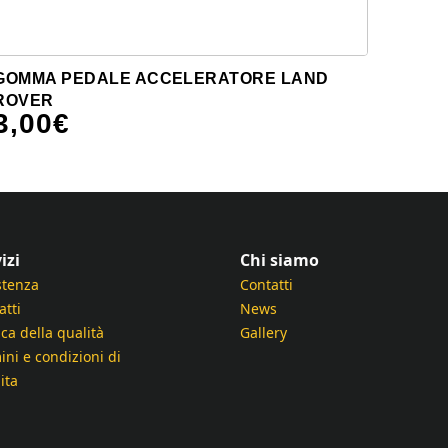
GOMMA PEDALE ACCELERATORE LAND
ROVER
3,00
€
izi
Chi siamo
stenza
Contatti
atti
News
ica della qualità
Gallery
ini e condizioni di
ita