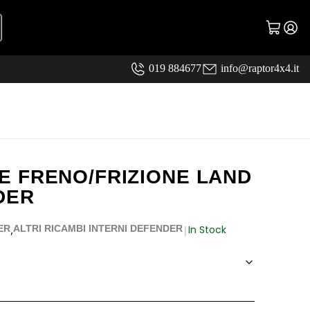
019 884677
info@raptor4x4.it
 FRENO/FRIZIONE LAND
DER
,
In Stock
ER
ALTRI RICAMBI INTERNI DEFENDER
|