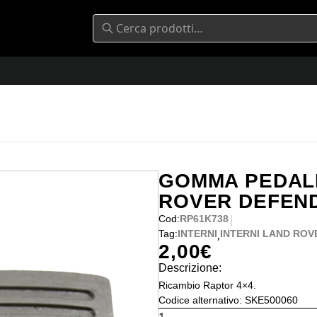
GOMMA PEDALE
ROVER DEFEN
|
Cod:
RP61K738
,
Tag:
INTERNI
INTERNI LAND ROV
2,00
€
Descrizione:
Ricambio Raptor 4×4.
Codice alternativo: SKE500060
GOMMA