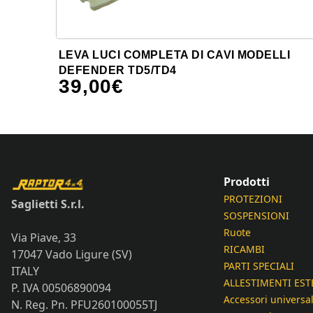
LEVA LUCI COMPLETA DI CAVI MODELLI
DEFENDER TD5/TD4
39,00
€
Prodotti
PROTEZIONI
Saglietti S.r.l.
SOSPENSIONI
Ruote
Via Piave, 33
RICAMBI
17047 Vado Ligure (SV)
PARTI SPECIALI
ITALY
ALLESTIMENTI EST
P. IVA 00506890094
Accessori universal
N. Reg. Pn. PFU260100055TJ