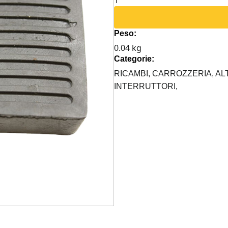
PEDALE
FRENO/FRIZIONE
Peso:
LAND
0.04 kg
ROVER
Categorie:
DEFENDER
quantità
RICAMBI,
CARROZZERIA,
AL
INTERRUTTORI,