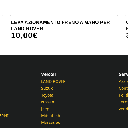
LEVA AZIONAMENTO FRENO A MANO PER
LAND ROVER
10,00
€
Veicoli
Serv
LAND ROVER
Assi
Suzuki
Cont
Toyota
Polit
Nissan
Term
Jeep
vend
ERNI
Mitsubishi
i
Mercedes