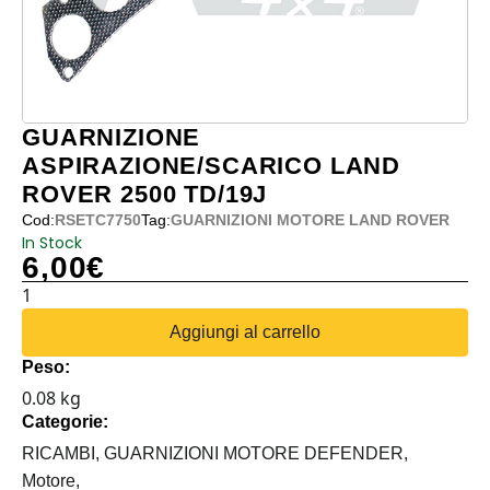
GUARNIZIONE
ASPIRAZIONE/SCARICO LAND
ROVER 2500 TD/19J
Cod:
RSETC7750
Tag:
GUARNIZIONI MOTORE LAND ROVER
In Stock
6,00
€
GUARNIZIONE
ASPIRAZIONE/SCARICO
Aggiungi al carrello
LAND
Peso:
ROVER
0.08 kg
2500
Categorie:
TD/19J
quantità
RICAMBI,
GUARNIZIONI MOTORE DEFENDER,
Motore,