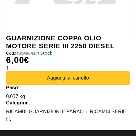
GUARNIZIONE COPPA OLIO
MOTORE SERIE III 2250 DIESEL
In Stock
Cod:
RS546841
6,00
€
GUARNIZIONE
COPPA
Aggiungi al carrello
OLIO
Peso:
MOTORE
0.037 kg
SERIE
Categorie:
III
2250
RICAMBI,
GUARNIZIONI E PARAOLI,
RICAMBI SERIE
DIESEL
III,
quantità