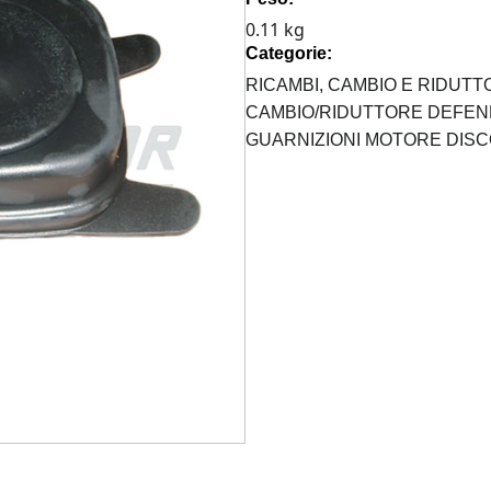
PER
0.11 kg
DEFENDER
Categorie:
quantità
RICAMBI,
CAMBIO E RIDUTT
CAMBIO/RIDUTTORE DEFE
GUARNIZIONI MOTORE DISC