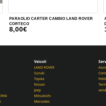
PARAOLIO CARTER CAMBIO LAND ROVER
CORTECO
8,00
€
Veicoli
Serv
LAND ROVER
Assi
Suzuki
Cont
Toyota
Polit
Nissan
Term
Jeep
vend
ERNI
Mitsubishi
i
Mercedes