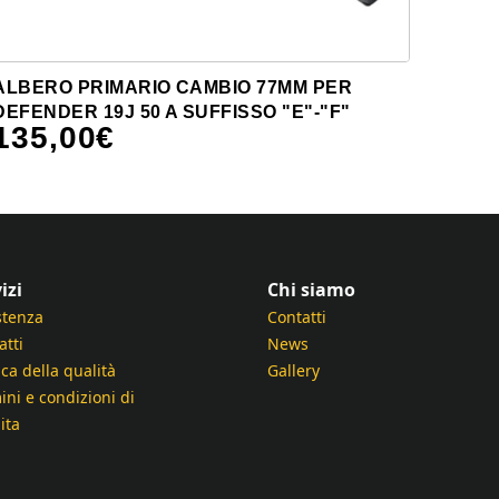
ALBERO PRIMARIO CAMBIO 77MM PER
DEFENDER 19J 50 A SUFFISSO "E"-"F"
135,00
€
izi
Chi siamo
stenza
Contatti
atti
News
ica della qualità
Gallery
ini e condizioni di
ita