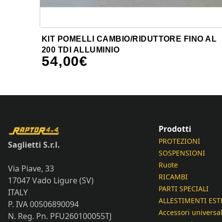
KIT POMELLI CAMBIO/RIDUTTORE FINO AL
200 TDI ALLUMINIO
54,00
€
Prodotti
PROTEZIONI
Saglietti S.r.l.
SOSPENSIONI
Ruote
Via Piave, 33
RICAMBI
17047 Vado Ligure (SV)
PARTI SPECIALI
ITALY
ALLESTIMENTI EST
P. IVA 00506890094
Accessori universal
N. Reg. Pn. PFU260100055TJ