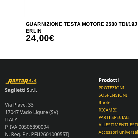
GUARNIZIONE TESTA MOTORE 2500 TDI/19J
ERLIN
24,00
€
Prodotti
PROTEZIONI
Saglietti S.r.l.
SOSPENSIONI
Ruote
Via Piave, 33
RICAMBI
17047 Vado Ligure (SV)
PARTI SPECIALI
ITALY
ALLESTIMENTI EST
P. IVA 00506890094
Accessori universal
N. Reg. Pn. PFU260100055TJ