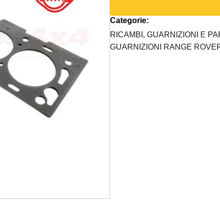
MOTORE
Categorie:
2000
BENZINA
RICAMBI,
GUARNIZIONI E PA
quantità
GUARNIZIONI RANGE ROVE