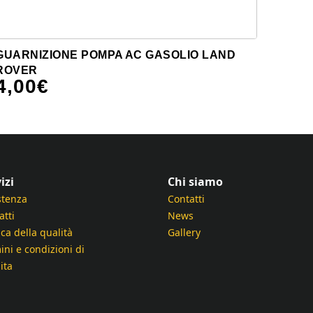
GUARNIZIONE POMPA AC GASOLIO LAND
ROVER
4,00
€
izi
Chi siamo
stenza
Contatti
atti
News
ica della qualità
Gallery
ini e condizioni di
ita