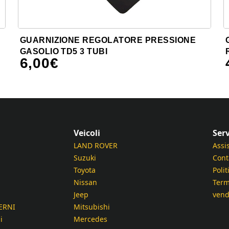
GUARNIZIONE REGOLATORE PRESSIONE
GASOLIO TD5 3 TUBI
6,00
€
Veicoli
Serv
LAND ROVER
Assi
Suzuki
Cont
Toyota
Polit
Nissan
Term
Jeep
vend
ERNI
Mitsubishi
i
Mercedes