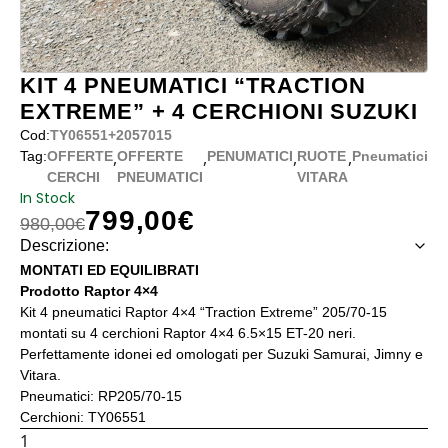
KIT 4 PNEUMATICI “TRACTION
EXTREME” + 4 CERCHIONI SUZUKI
Cod:
TY06551+2057015
,
,
,
,
Tag:
OFFERTE
OFFERTE
PENUMATICI
RUOTE
Pneumatici
CERCHI
PNEUMATICI
VITARA
In Stock
799,00
€
Il prezzo originale era: 980,00€.
Il prezzo attuale è: 799,00€.
980,00
€
Descrizione:
MONTATI ED EQUILIBRATI
Prodotto Raptor 4×4
Kit 4 pneumatici Raptor 4×4 “Traction Extreme” 205/70-15
montati su 4 cerchioni Raptor 4×4 6.5×15 ET-20 neri.
Perfettamente idonei ed omologati per Suzuki Samurai, Jimny e
Vitara.
Pneumatici: RP205/70-15
Cerchioni: TY06551
KIT