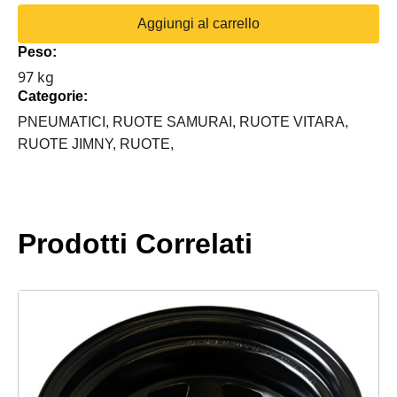
4
Aggiungi al carrello
PNEUMATICI
Peso:
"TRACTION
97 kg
EXTREME"
Categorie:
+
4
PNEUMATICI,
RUOTE SAMURAI,
RUOTE VITARA,
CERCHIONI
RUOTE JIMNY,
RUOTE,
SUZUKI
quantità
Prodotti Correlati