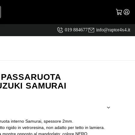
019 884677
info@raptor4x4.it
O PASSARUOTA
UZUKI SAMURAI
.
saruota interno Samurai, spessore 2mm.
o rigido in vetroresina, non adatto per tetto in lamiera.
, da montre opposto al mandorlato; colore NERO.