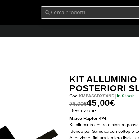
KIT ALLUMINI
POSTERIORI S
In Stock
|
Cod:
KMPASSDXSXND
45,00
€
Il prezzo originale era: 76,00€
Il prezzo attuale è: 45,00€.
76,00
€
Descrizione:
Marca Raptor 4×4.
Kit alluminio destro e sinistro pas
Idoneo per Samurai con softop o tett
Attenzione: finitura lamiera liscia