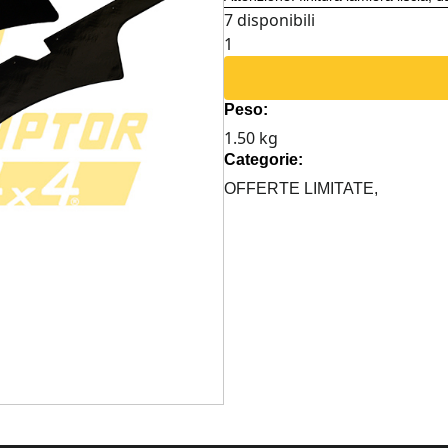
7 disponibili
KIT
ALLUMINIO
PASSARUOTA
Peso:
POSTERIORI
1.50 kg
SUZUKI
Categorie:
SAMURAI
quantità
OFFERTE LIMITATE,