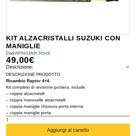
KIT ALZACRISTALLI SUZUKI CON
MANIGLIE
In Stock
Cod:
RP5613K
49,00
€
Descrizione:
DESCRIZIONE PRODOTTO
Ricambio Raptor 4×4.
Kit completo di revisione portiera, include:
– coppia alzacristalli
– coppia manovelle alzacristalli
– coppia maniglie chiusura porta interna
– coppia maniglie porta
KIT
ALZACRISTALLI
Aggiungi al carrello
SUZUKI