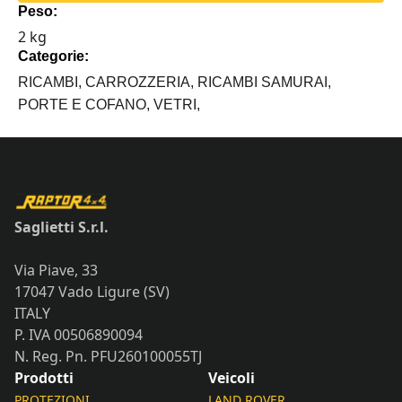
Peso:
CON
2 kg
MANIGLIE
Categorie:
quantità
RICAMBI,
CARROZZERIA,
RICAMBI SAMURAI,
PORTE E COFANO,
VETRI,
Saglietti S.r.l.
Via Piave, 33
17047 Vado Ligure (SV)
ITALY
P. IVA 00506890094
N. Reg. Pn. PFU260100055TJ
Prodotti
Veicoli
PROTEZIONI
LAND ROVER