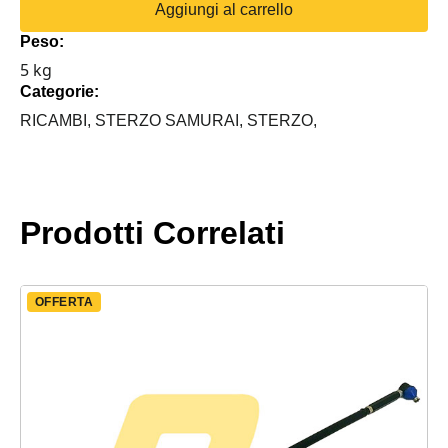
Aggiungi al carrello
STERZO
Peso:
+
5 kg
ACCOPPIAMENTO
Categorie:
COMPLETO
SUZUKI
RICAMBI,
STERZO SAMURAI,
STERZO,
PONTI
STRETTI
quantità
Prodotti Correlati
OFFERTA