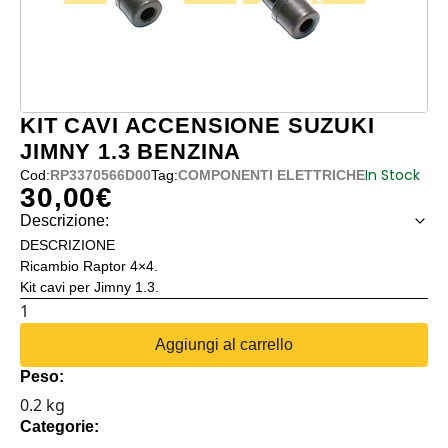
KIT CAVI ACCENSIONE SUZUKI
JIMNY 1.3 BENZINA
In Stock
Cod:
RP3370566D00
Tag:
COMPONENTI ELETTRICHE
30,00
€
Descrizione:
DESCRIZIONE
Ricambio Raptor 4×4.
Kit cavi per Jimny 1.3.
KIT
CAVI
Aggiungi al carrello
ACCENSIONE
Peso:
SUZUKI
0.2 kg
JIMNY
Categorie:
1.3