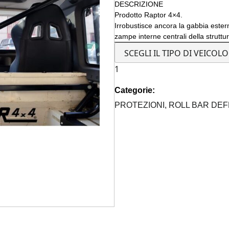
DESCRIZIONE
Prodotto Raptor 4×4.
Irrobustisce ancora la gabbia ester
zampe interne centrali della struttur
KIT
DIAGONALE
Categorie:
+
TRAVERSA
PROTEZIONI,
ROLL BAR DE
INTERNA
DI
RINFORZO
PER
ROLL
BAR
ESTERNI
DEFENDER
quantità