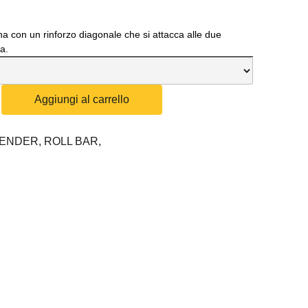
na con un rinforzo diagonale che si attacca alle due
a.
Aggiungi al carrello
FENDER,
ROLL BAR,