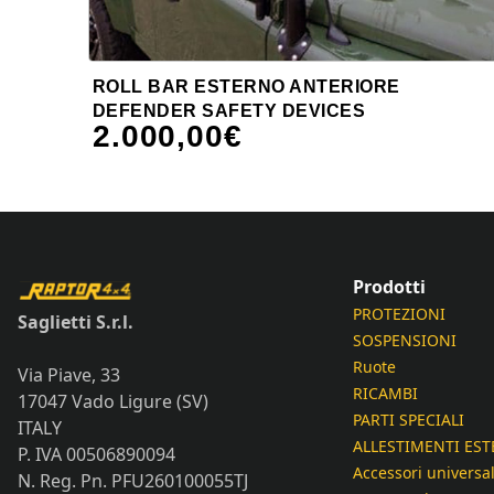
ROLL BAR ESTERNO ANTERIORE
DEFENDER SAFETY DEVICES
2.000,00
€
Prodotti
PROTEZIONI
Saglietti S.r.l.
SOSPENSIONI
Ruote
Via Piave, 33
RICAMBI
17047 Vado Ligure (SV)
PARTI SPECIALI
ITALY
ALLESTIMENTI EST
P. IVA 00506890094
Accessori universal
N. Reg. Pn. PFU260100055TJ