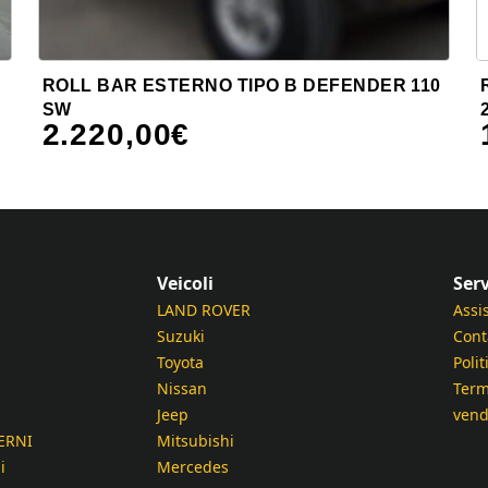
ROLL BAR ESTERNO TIPO B DEFENDER 110
SW
2.220,00
€
Veicoli
Serv
LAND ROVER
Assi
Suzuki
Cont
Toyota
Polit
Nissan
Term
Jeep
vend
ERNI
Mitsubishi
i
Mercedes