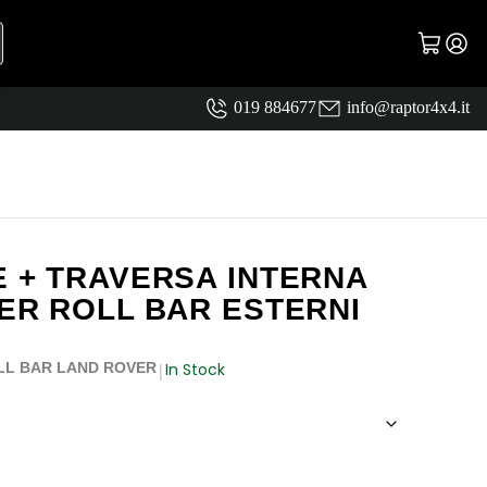
019 884677
info@raptor4x4.it
E + TRAVERSA INTERNA
PER ROLL BAR ESTERNI
In Stock
LL BAR LAND ROVER
|
€
 240,00€