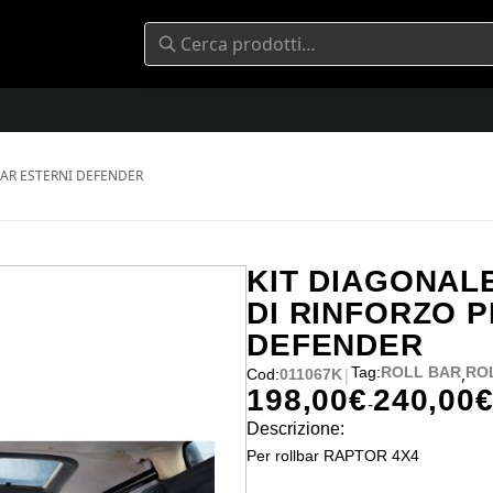
BAR ESTERNI DEFENDER
KIT DIAGONAL
DI RINFORZO 
DEFENDER
,
Tag:
ROLL BAR
RO
|
Cod:
011067K
198,00
€
240,00
Fascia di prezzo: da 198,00€ a
-
Descrizione:
Per rollbar RAPTOR 4X4