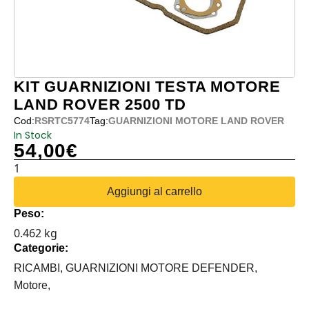
KIT GUARNIZIONI TESTA MOTORE
LAND ROVER 2500 TD
Cod:
RSRTC5774
Tag:
GUARNIZIONI MOTORE LAND ROVER
In Stock
54,00
€
KIT
GUARNIZIONI
Aggiungi al carrello
TESTA
Peso:
MOTORE
0.462 kg
LAND
Categorie:
ROVER
2500
RICAMBI,
GUARNIZIONI MOTORE DEFENDER,
TD
Motore,
quantità