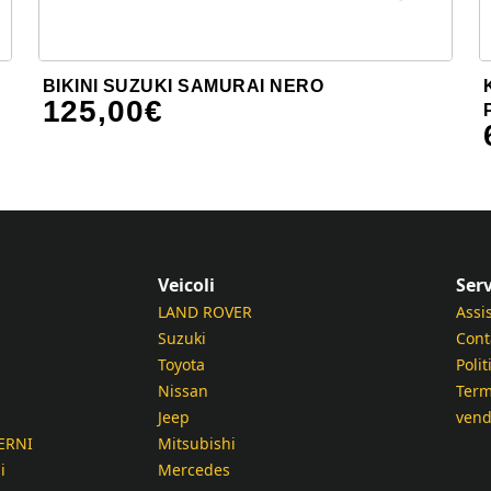
BIKINI SUZUKI SAMURAI NERO
125,00
€
Veicoli
Serv
LAND ROVER
Assi
Suzuki
Cont
Toyota
Polit
Nissan
Term
Jeep
vend
ERNI
Mitsubishi
i
Mercedes