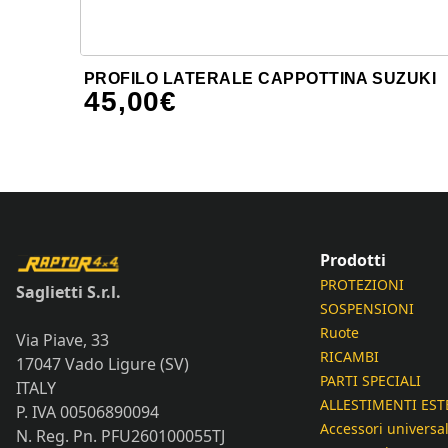
PROFILO LATERALE CAPPOTTINA SUZUKI
45,00
€
Prodotti
PROTEZIONI
Saglietti S.r.l.
SOSPENSIONI
Ruote
Via Piave, 33
RICAMBI
17047 Vado Ligure (SV)
PARTI SPECIALI
ITALY
ALLESTIMENTI EST
P. IVA 00506890094
Accessori universal
N. Reg. Pn. PFU260100055TJ