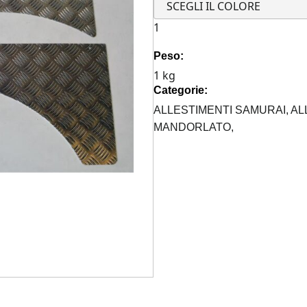
KIT
MANDORLATO
Peso:
PASSARUOTA
1 kg
POSTERIORI
Categorie:
SUZUKI
SAMURAI
ALLESTIMENTI SAMURAI,
AL
quantità
MANDORLATO,