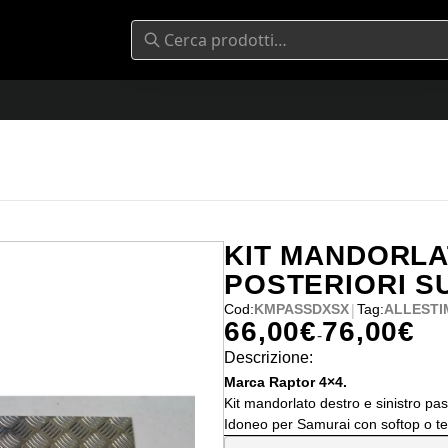
KIT MANDORL
POSTERIORI S
|
Cod:
KMPASSDXSX
Tag:
ALLESTI
66,00
€
76,00
€
Fascia di prezzo: da 66,00€ a 
-
Descrizione:
Marca Raptor 4×4.
Kit mandorlato destro e sinistro p
Idoneo per Samurai con softop o tett