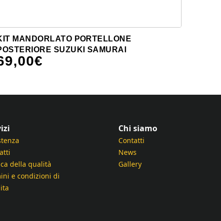
KIT MANDORLATO PORTELLONE
POSTERIORE SUZUKI SAMURAI
69,00
€
izi
Chi siamo
stenza
Contatti
atti
News
ica della qualità
Gallery
ini e condizioni di
ita