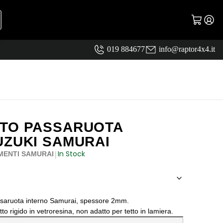
019 884677
info@raptor4x4.it
ATO PASSARUOTA
UZUKI SAMURAI
In Stock
|
MENTI SAMURAI
76,00€
assaruota interno Samurai, spessore 2mm.
o rigido in vetroresina, non adatto per tetto in lamiera.