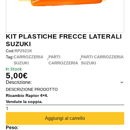
KIT PLASTICHE FRECCE LATERALI
SUZUKI
Cod:
RP2521K
,
,
Tag:
CARROZZERIA
PARTI
PARTI CARROZZERIA
SUZUKI
CARROZZERIA
SUZUKI
In Stock
5,00
€
Descrizione:
DESCRIZIONE PRODOTTO
Ricambio Raptor 4×4.
Vendute la coppia.
KIT
PLASTICHE
Aggiungi al carrello
FRECCE
Peso:
LATERALI