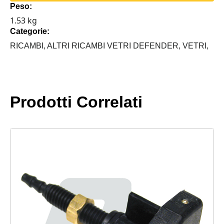
Peso:
DEFENDER
1.53 kg
TD5
Categorie:
FINO
AL
RICAMBI,
ALTRI RICAMBI VETRI DEFENDER,
VETRI,
2002
quantità
Prodotti Correlati