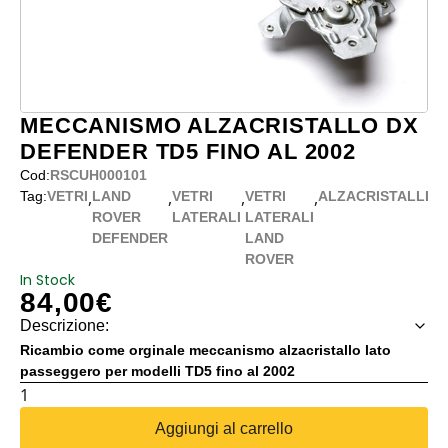
MECCANISMO ALZACRISTALLO DX
DEFENDER TD5 FINO AL 2002
Cod:
RSCUH000101
,
,
,
,
Tag:
VETRI
LAND
VETRI
VETRI
ALZACRISTALLI
ROVER
LATERALI
LATERALI
DEFENDER
LAND
ROVER
In Stock
84,00
€
Descrizione:
Ricambio come orginale meccanismo alzacristallo lato
passeggero per modelli TD5 fino al 2002
MECCANISMO
ALZACRISTALLO
Aggiungi al carrello
DX