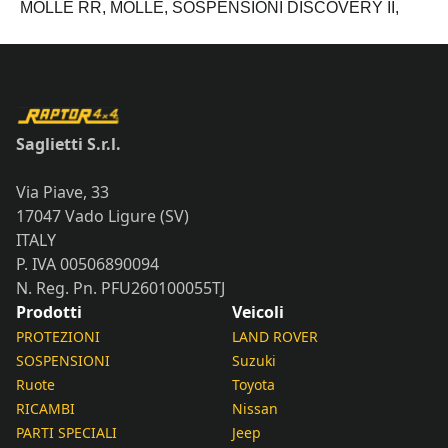
ROVER
MOLLE RR,
MOLLE,
SOSPENSIONI DISCOVERY II,
quantità
Saglietti S.r.l.
Via Piave, 33
17047 Vado Ligure (SV)
ITALY
P. IVA 00506890094
N. Reg. Pn. PFU260100055TJ
Prodotti
Veicoli
PROTEZIONI
LAND ROVER
SOSPENSIONI
Suzuki
Ruote
Toyota
RICAMBI
Nissan
PARTI SPECIALI
Jeep