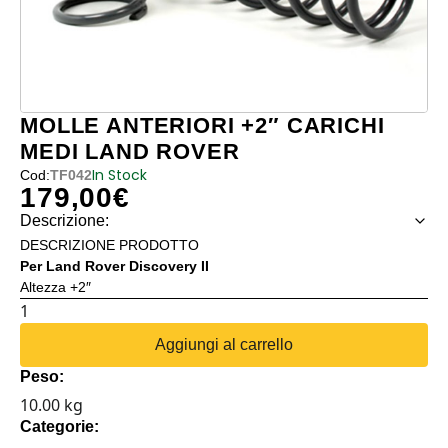
MOLLE ANTERIORI +2″ CARICHI
MEDI LAND ROVER
In Stock
Cod:
TF042
179,00
€
Descrizione:
DESCRIZIONE PRODOTTO
Per Land Rover Discovery II
Altezza +2″
MOLLE
ANTERIORI
Aggiungi al carrello
+2"
Peso:
CARICHI
10.00 kg
MEDI
Categorie:
LAND