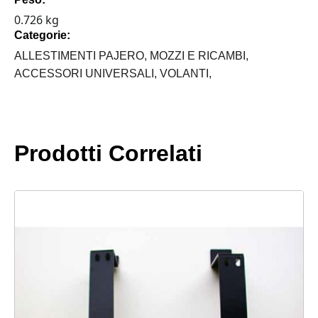
-
0.726 kg
RAPTOR4X4
Categorie:
PER
PAJERO
ALLESTIMENTI PAJERO,
MOZZI E RICAMBI,
1987-
ACCESSORI UNIVERSALI,
VOLANTI,
1991
quantità
Prodotti Correlati