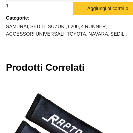
OFFERTA
Aggiungi al carrello
SEDILI
Categorie:
TESSUTO
TYREX
SAMURAI,
SEDILI,
SUZUKI,
L200,
4 RUNNER,
quantità
ACCESSORI UNIVERSALI,
TOYOTA,
NAVARA,
SEDILI,
Prodotti Correlati