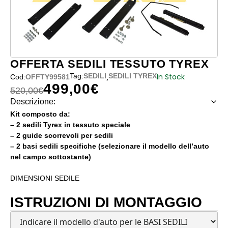
OFFERTA SEDILI TESSUTO TYREX
,
In Stock
Tag:
SEDILI
SEDILI TYREX
Cod:
OFFTY99581
499,00
€
Il prezzo originale era: 520,00€.
Il prezzo attuale è: 499,00€.
520,00
€
Descrizione:
Kit composto da:
– 2 sedili Tyrex in tessuto speciale
– 2 guide scorrevoli per sedili
– 2 basi sedili specifiche (selezionare il modello dell’auto
nel campo sottostante)
DIMENSIONI SEDILE
ISTRUZIONI DI MONTAGGIO