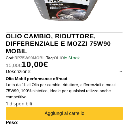
OLIO CAMBIO, RIDUTTORE,
DIFFERENZIALE E MOZZI 75W90
MOBIL
In Stock
Cod:
RP75W90MOBIL
Tag:
OLIO
10,00
€
Il prezzo originale era: 15,00€.
Il prezzo attuale è: 10,00€.
15,00
€
Descrizione:
Olio Mobil performance offroad.
Latta da 1L di Olio per cambio, riduttore, differenziali e mozzi
75W90, 100% sintetico, ideale per qualsiasi utilizzo anche
competitivo.
1 disponibili
OLIO
Aggiungi al carrello
CAMBIO,
Peso:
RIDUTTORE,