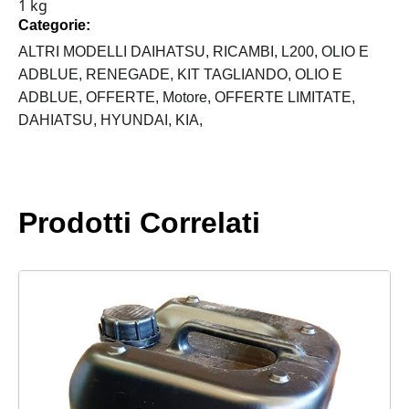
1 kg
DIFFERENZIALE
Categorie:
E
MOZZI
ALTRI MODELLI DAIHATSU,
RICAMBI,
L200,
OLIO E
75W90
ADBLUE,
RENEGADE,
KIT TAGLIANDO,
OLIO E
MOBIL
ADBLUE,
OFFERTE,
Motore,
OFFERTE LIMITATE,
quantità
DAHIATSU,
HYUNDAI,
KIA,
Prodotti Correlati