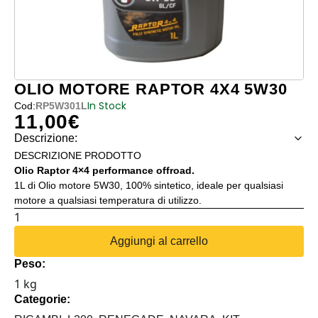
OLIO MOTORE RAPTOR 4X4 5W30
In Stock
Cod:
RP5W301L
11,00
€
Descrizione:
DESCRIZIONE PRODOTTO
Olio Raptor 4×4 performance offroad.
1L di Olio motore 5W30, 100% sintetico, ideale per qualsiasi
motore a qualsiasi temperatura di utilizzo.
OLIO
MOTORE
Aggiungi al carrello
RAPTOR
Peso:
4X4
1 kg
5W30
Categorie:
quantità