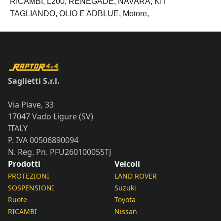
RICAMBI,
L200,
RENEGADE,
NAVARA,
KIT
TAGLIANDO,
OLIO E ADBLUE,
Motore,
Saglietti S.r.l.
Via Piave, 33
17047 Vado Ligure (SV)
ITALY
P. IVA 00506890094
N. Reg. Pn. PFU260100055TJ
Prodotti
Veicoli
PROTEZIONI
LAND ROVER
SOSPENSIONI
Suzuki
Ruote
Toyota
RICAMBI
Nissan