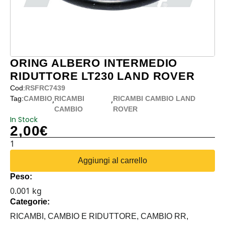
ORING ALBERO INTERMEDIO
RIDUTTORE LT230 LAND ROVER
Cod:
RSFRC7439
,
,
Tag:
CAMBIO
RICAMBI
RICAMBI CAMBIO LAND
CAMBIO
ROVER
In Stock
2,00
€
ORING
ALBERO
Aggiungi al carrello
INTERMEDIO
Peso:
RIDUTTORE
0.001 kg
LT230
Categorie:
LAND
ROVER
RICAMBI,
CAMBIO E RIDUTTORE,
CAMBIO RR,